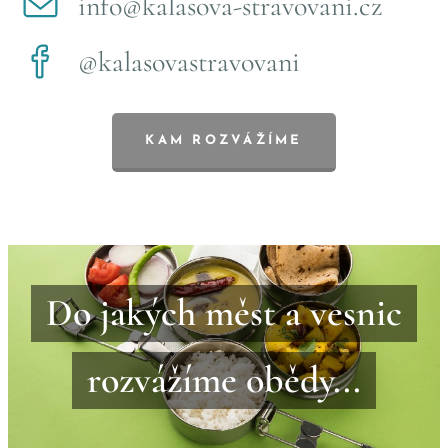
info@kalasova-stravovani.cz
@kalasovastravovani
KAM ROZVÁŽÍME
Do jakých měst a vesnic
rozvážíme obědy...