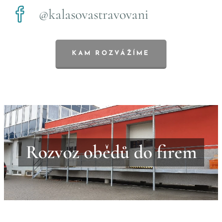
@kalasovastravovani
KAM ROZVÁŽÍME
Rozvoz obědů do firem