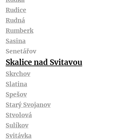
Rudice
Rudná
Rumberk
Sasina
Senetářov
Skalice nad Svitavou
Skrchov
Slatina
Spešov
Starý Svojanov
Stvolová
Sulíkov
Svitávka