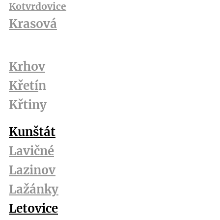
Kotvrdovice
Krasová
Krhov
Křetí
n
Křtiny
Kunštát
Lavičné
Lazinov
Lažánky
Letovice