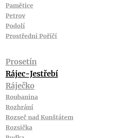
Pamětice
Petrov
Podolí
Prostřední Poříčí
Prosetín
Rájec-Jestřebí
Ráječko
Roubanina
Rozhrání
Rozseč nad Kunštátem
Rozsička
Rudka