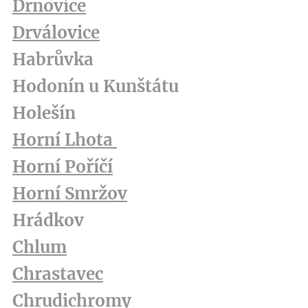
Drnovice
Drválovice
Habrůvka
Hodonín u Kunštátu
Holešín
Horní Lhota
Horní Poříčí
Horní Smržov
Hrádkov
Chlum
Chrastavec
Chrudichrom
y