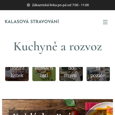
Zákaznická linka po-pá od 7:00 - 11:00
KALASOVÁ STRAVOVÁNÍ
Kuchyně a rozvoz
Rozvoz
do
Rozvoz
Pracov
Jídelní
domácn
do
ní
lístek
ostí
firem
pozice