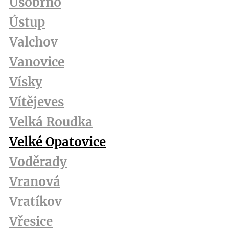
Úsobrno
Ústup
Valchov
Vanovice
Vísky
Vítějeves
Velká Roudka
Velké Opatovice
Voděrady
Vranová
Vratíkov
Vřesice