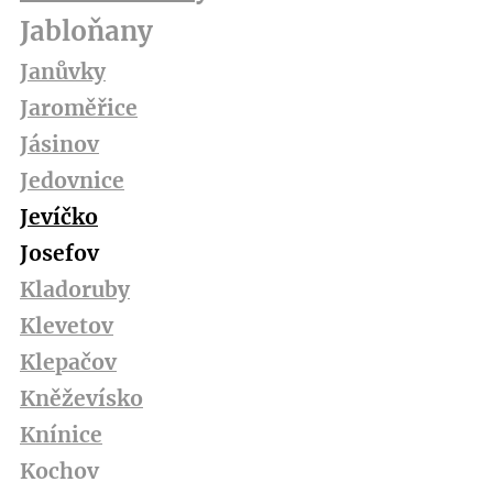
Jabloňany
Janůvky
Jaroměřice
Jásinov
Jedovnice
Jevíčko
Josefov
Kladoruby
Klevetov
Klepačov
Kněževísko
Knínice
Kochov