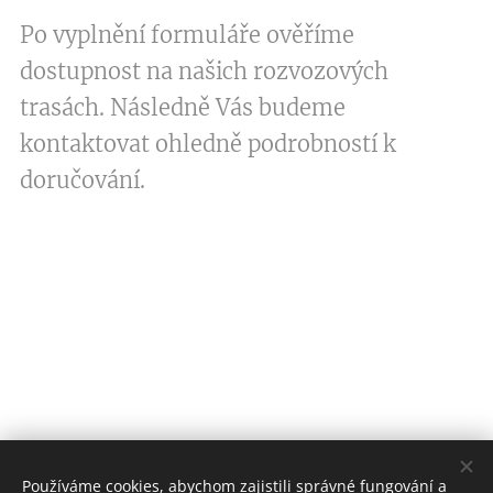
Po vyplnění formuláře ověříme
dostupnost na našich rozvozových
trasách. Následně Vás budeme
kontaktovat ohledně podrobností k
doručování.
Používáme cookies, abychom zajistili správné fungování a