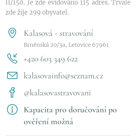
II/150. Je zde evidováno 115 adres. Trvale
zde žije 299 obyvatel.
Kalasová - stravování
Brněnská 20/3a, Letovice 67961
+420 603 349 622
kalasovainfo@seznam.cz
@kalasovastravovani
Kapacita pro doručování po
ověření možná