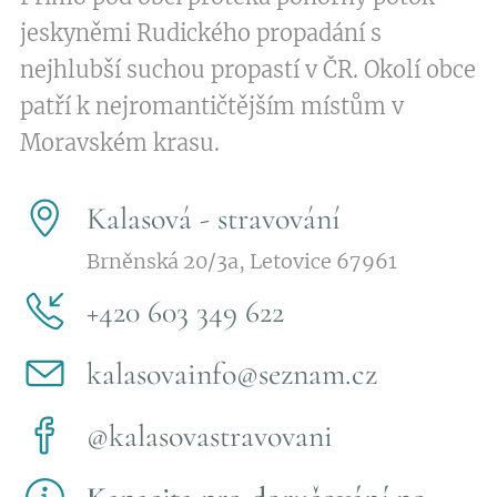
jeskyněmi Rudického propadání s
nejhlubší suchou propastí v ČR. Okolí obce
patří k nejromantičtějším místům v
Moravském krasu.
Kalasová - stravování
Brněnská 20/3a, Letovice 67961
+420 603 349 622
kalasovainfo@seznam.cz
@kalasovastravovani