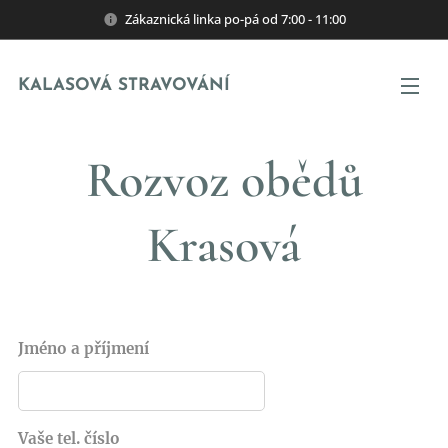
Zákaznická linka po-pá od 7:00 - 11:00
KALASOVÁ STRAVOVÁNÍ
Rozvoz obědů
Krasová
Jméno a příjmení
Vaše tel. číslo