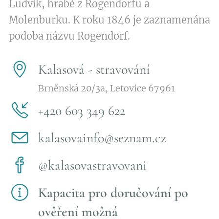
Ludvík, hrabě z Rogendorfu a
Molenburku. K roku 1846 je zaznamenána
podoba názvu Rogendorf.
Kalasová - stravování
Brněnská 20/3a, Letovice 67961
+420 603 349 622
kalasovainfo@seznam.cz
@kalasovastravovani
Kapacita pro doručování po
ověření možná