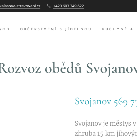
alasova-stravovani.cz
+420 603 349 622
VOD
OBČERSTVENÍ S JÍDELNOU
KUCHYNĚ A
Rozvoz obědů Svojano
Svojanov 569 73
Svojanov je městys v
zhruba 15 km jihovýc