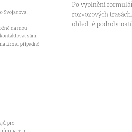
Po vyplnění formulá
o Svojanova,
rozvozových trasách
ohledně podrobností
možné na mou
 kontaktovat sám.
na firmu případně
ajů pro
informace o