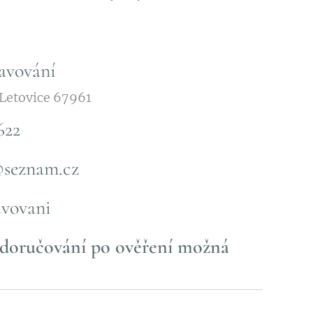
ravování
 Letovice 67961
622
@seznam.cz
avovani
 doručování po ověření možná