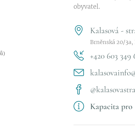
obyvatel.
Kalasová - st
Brněnská 20/3a,
dů)
+420 603 349 
kalasovainfo
@kalasovastr
Kapacita pro