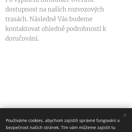
dostupnost na našich rozvozových
trasách. Následně Vás budeme
kontaktovat ohledně podrobností k
doručování.
Používáme cookies, abychom zajistili správné fungování a
bezpečnost našich stránek. Tím vám můžeme zajistit tu