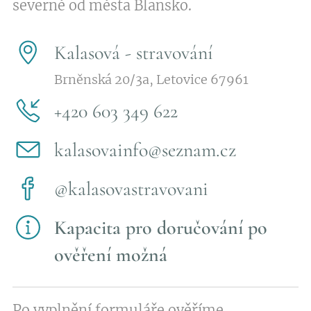
severně od města Blansko.
Kalasová - stravování
Brněnská 20/3a, Letovice 67961
+420 603 349 622
kalasovainfo@seznam.cz
@kalasovastravovani
Kapacita pro doručování po
ověření možná
Po vyplnění formuláře ověříme